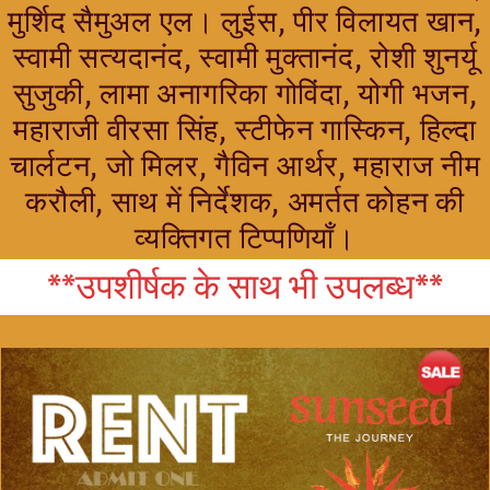
मुर्शिद सैमुअल एल। लुईस, पीर विलायत खान,
स्वामी सत्यदानंद, स्वामी मुक्तानंद, रोशी शुनर्यू
सुजुकी, लामा अनागरिका गोविंदा, योगी भजन,
महाराजी वीरसा सिंह, स्टीफेन गास्किन, हिल्दा
चार्लटन, जो मिलर, गैविन आर्थर, महाराज नीम
करौली, साथ में निर्देशक, अमर्तत कोहन की
व्यक्तिगत टिप्पणियाँ।
**उपशीर्षक के साथ भी उपलब्ध**